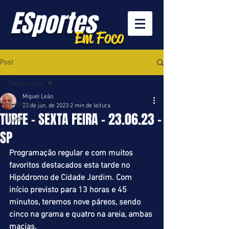
ESportes
Em Foco
Post
Todos posts
Miguel Leão
Todos posts
23 de jun. de 2023
2 min de leitura
TURFE - SEXTA FEIRA - 23.06.23 -
Turfe
SP
Programação regular e com muitos 
favoritos destacados esta tarde no 
Hipódromo de Cidade Jardim. Com 
início previsto para 13 horas e 45 
minutos, teremos nove páreos, sendo 
cinco na grama e quatro na areia, ambas 
macias.