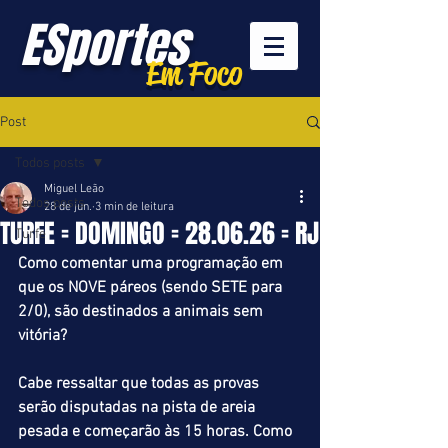
ESportes
Em Foco
Post
Todos posts
Miguel Leão
Todos posts
28 de jun.
3 min de leitura
TURFE = DOMINGO = 28.06.26 = RJ
Turfe
Como comentar uma programação em 
que os NOVE páreos (sendo SETE para 
2/0), são destinados a animais sem 
vitória?
Cabe ressaltar que todas as provas 
serão disputadas na pista de areia 
pesada e começarão às 15 horas. Como 