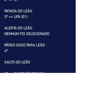
8º => 57
PATADA DO LEÃO
3º => UFA (01)
ALERTA DO LEÃO
NENHUM FOI SELECIONADO
PÁREO DOSE PARA LEÃO
4º
SALTO DO LEÃO
1º => GAMBLER BOY (04)
          LUCK AGAIN (05)
          AMOR ARDENTE (06)
          MAXXIKOVIC (07)
2º => WILD QUEEN (06)