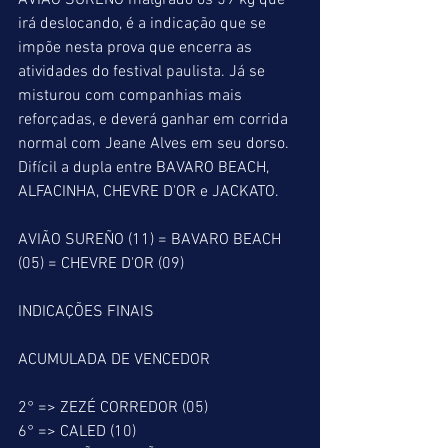
AVIÃO SUREÑO malgrado os 59 kg que 
irá deslocando, é a indicação que se 
impõe nesta prova que encerra as 
atividades do festival paulista. Já se 
misturou com companhias mais 
reforçadas, e deverá ganhar em corrida 
normal com Jeane Alves em seu dorso. 
Difícil a dupla entre BAVARO BEACH, 
ALFACINHA, CHEVRE D'OR e JACKATO. 
AVIÃO SUREÑO (11) = BAVARO BEACH 
(05) = CHEVRE D'OR (09)
INDICAÇÕES FINAIS
ACUMULADA DE VENCEDOR
2° => ZEZÉ CORREDOR (05)
6° => CALED (10)