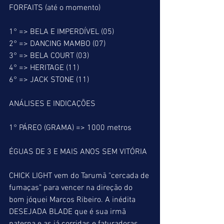
FORFAITS (até o momento)
1° => BELA E IMPERDÍVEL (05)
2° => DANCING MAMBO (07)
3° => BELA COURT (03)
4° => HERITAGE (11)
6° => JACK STONE (11)
ANÁLISES E INDICAÇÕES
1° PÁREO (GRAMA) => 1000 metros
ÉGUAS DE 3 E MAIS ANOS SEM VITÓRIA
CHICK LIGHT vem do Tarumã "cercada de 
fumaças" para vencer na direção do 
bom jóquei Marcos Ribeiro. A inédita 
DESEJADA BLADE que é sua irmã 