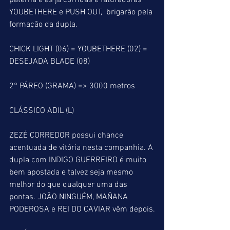
paterna e as já corridas e faturadoras 
YOUBETHERE e PUSH OUT,  brigarão pela 
formação da dupla.
CHICK LIGHT (06) = YOUBETHERE (02) = 
DESEJADA BLADE (08) 
2° PÁREO (GRAMA) => 3000 metros
CLÁSSICO ADIL (L)
ZEZÉ CORREDOR possui chance 
acentuada de vitória nesta companhia. A 
dupla com INDIGO GUERREIRO é muito 
bem apostada e talvez seja mesmo 
melhor do que qualquer uma das 
pontas. JOÃO NINGUÉM, MAÑANA 
PODEROSA e REI DO CAVIAR vêm depois.