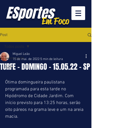
ESportes
Em Foco
Post
Todos posts
Miguel Leão
Todos posts
15 de mai. de 2022
5 min de leitura
TURFE - DOMINGO - 15.05.22 - SP
Turfe
Ótima domingueira paulistana 
programada para esta tarde no 
Hipódromo de Cidade Jardim. Com 
início previsto para 13:25 horas, serão 
oito páreos na grama leve e um na areia 
macia.