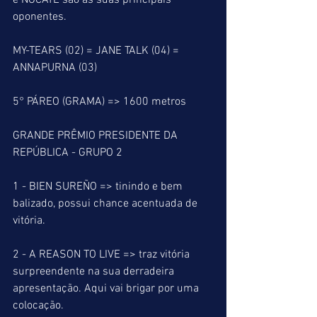
e NOCATE são as suas principais 
oponentes.
MY-TEARS (02) = JANE TALK (04) = 
ANNAPURNA (03)
5° PÁREO (GRAMA) => 1600 metros
GRANDE PRÊMIO PRESIDENTE DA 
REPÚBLICA - GRUPO 2
1 - BIEN SUREÑO => tinindo e bem 
balizado, possui chance acentuada de 
vitória.
2 - A REASON TO LIVE => traz vitória 
surpreendente na sua derradeira 
apresentação. Aqui vai brigar por uma 
colocação.