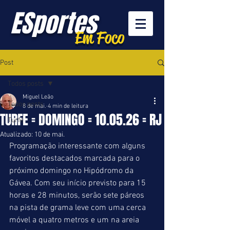
ESportes
Em Foco
Post
Todos posts
Miguel Leão
Todos posts
8 de mai.
4 min de leitura
TURFE = DOMINGO = 10.05.26 = RJ
Turfe
Atualizado:
10 de mai.
Programação interessante com alguns 
favoritos destacados marcada para o 
próximo domingo no Hipódromo da 
Gávea. Com seu início previsto para 15 
horas e 28 minutos, serão sete páreos 
na pista de grama leve com uma cerca 
móvel a quatro metros e um na areia 