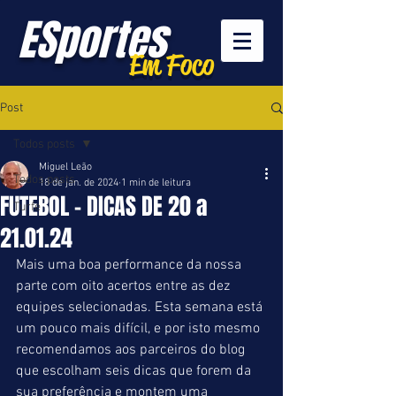
ESportes
Em Foco
Post
Todos posts
Miguel Leão
Todos posts
18 de jan. de 2024
1 min de leitura
FUTEBOL - DICAS DE 20 a
Turfe
21.01.24
Mais uma boa performance da nossa 
parte com oito acertos entre as dez 
equipes selecionadas. Esta semana está 
um pouco mais difícil, e por isto mesmo 
recomendamos aos parceiros do blog 
que escolham seis dicas que forem da 
sua preferência e montem uma 