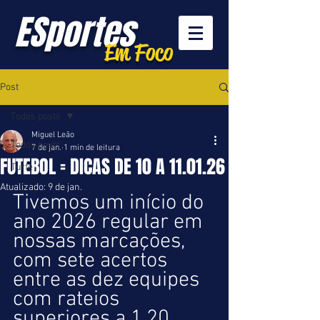
ESportes
Em Foco
Post
Todos posts
Miguel Leão
Todos posts
7 de jan.
1 min de leitura
FUTEBOL = DICAS DE 10 A 11.01.26
Turfe
Atualizado:
9 de jan.
Tivemos um início do 
ano 2026 regular em 
nossas marcações, 
com sete acertos 
entre as dez equipes 
com rateios 
superiores a 1,20.