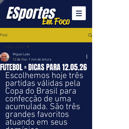
ESportes
Em Foco
Post
Todos posts
Miguel Leão
Todos posts
12 de mai.
1 min de leitura
FUTEBOL = DICAS PARA 12.05.26
Turfe
Escolhemos hoje três 
partidas válidas pela 
Copa do Brasil para 
confecção de uma 
acumulada. São três 
grandes favoritos 
atuando em seus 