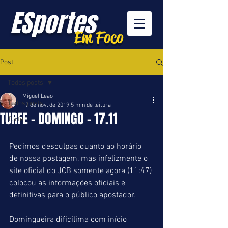
ESportes
Em Foco
Post
Todos posts
Miguel Leão
Todos posts
17 de nov. de 2019
5 min de leitura
TURFE - DOMINGO - 17.11
Turfe
Pedimos desculpas quanto ao horário 
de nossa postagem, mas infelizmente o 
site oficial do JCB somente agora (11:47) 
colocou as informações oficiais e 
definitivas para o público apostador.
Domingueira dificílima com início 