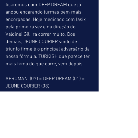
ficaremos com DEEP DREAM que já 
andou encarando turmas bem mais 
encorpadas. Hoje medicado com lasix 
pela primeira vez e na direção do 
Valdinei Gil, irá correr muito. Dos 
demais, JEUNE COURIER vindo de 
triunfo firme é o principal adversário da 
nossa fórmula. TURKISH que parece ter 
mais fama do que corre, vem depois.
AEROMANI (07) = DEEP DREAM (01) = 
JEUNE COURIER (08)
INDICAÇÕES FINAIS
SEGUIDINHA DO LEÃO