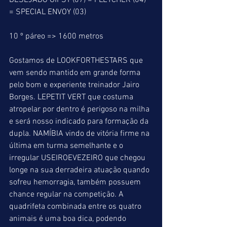
DESEJADO GIPSY (07) = FLETCHER (04) 
= SPECIAL ENVOY (03)
10 º páreo => 1600 metros
Gostamos de LOOKFORTHESTARS que 
vem sendo mantido em grande forma 
pelo bom e experiente treinador Jairo 
Borges. LEPETIT VERT que costuma 
atropelar por dentro é perigoso na milha 
e será nosso indicado para formação da 
dupla. NAMÍBIA vindo de vitória firme na 
última em turma semelhante e o 
irregular USEIROEVEZEIRO que chegou 
longe na sua derradeira atuação quando 
sofreu hemorragia, também possuem 
chance regular na competição. A 
quadrifeta combinada entre os quatro 
animais é uma boa dica, podendo 