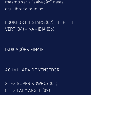
mesmo ser a “salvação” nesta 
equilibrada reunião.
LOOKFORTHESTARS (02) = LEPETIT 
VERT (04) = NAMÍBIA (06)
INDICAÇÕES FINAIS
ACUMULADA DE VENCEDOR
3º => SUPER KOWBOY (01)
8º => LADY ANGEL (07)
10º => LOOKFORTHESTARS (02)
ACUMULADA DE PLACÉ