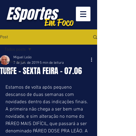
ESportes
Em Foco
Post
Todos posts
Miguel Leão
Todos posts
7 de jun. de 2019
5 min de leitura
TURFE - SEXTA FEIRA - 07.06
Turfe
Estamos de volta após pequeno 
descanso de duas semanas com 
novidades dentro das indicações finais. 
A primeira não chega a ser bem uma 
novidade, e sim alteração no nome do 
PÁREO MAIS DIFÍCIL, que passará a ser 
denominado PÁREO DOSE PRA LEÃO. A 