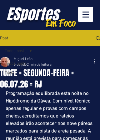
ESportes
Em Foco
Post
Todos posts
Miguel Leão
Todos posts
6 de jul.
2 min de leitura
TURFE = SEGUNDA-FEIRA =
Turfe
06.07.26 = RJ
Programação equilibrada esta noite no 
Hipódromo da Gávea. Com nível técnico 
apenas regular e provas com campos 
cheios, acreditamos que rateios 
elevados irão acontecer nos nove páreos 
marcados para pista de areia pesada. A 
reunião está prevista para começar às 