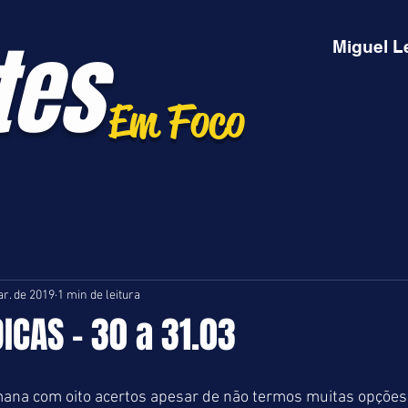
tes
Miguel L
Em Foco
r. de 2019
1 min de leitura
DICAS - 30 a 31.03
na com oito acertos apesar de não termos muitas opções