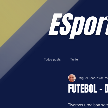
ESpor
Todos posts
Turfe
Miguel Leão
28 de ma
FUTEBOL - 
Tivemos uma boa sema