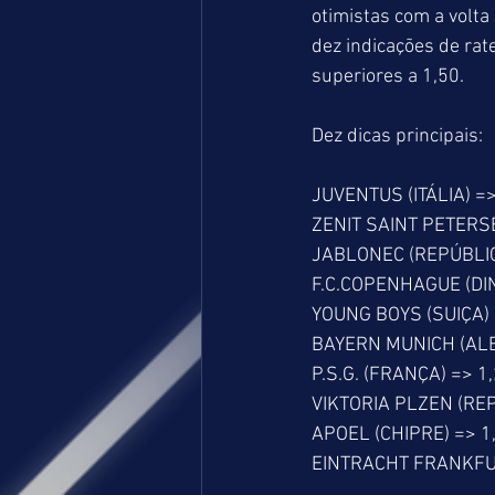
otimistas com a volta
dez indicações de rat
superiores a 1,50.
Dez dicas principais:
JUVENTUS (ITÁLIA) =>
ZENIT SAINT PETERS
JABLONEC (REPÚBLIC
F.C.COPENHAGUE (DI
YOUNG BOYS (SUIÇA) 
BAYERN MUNICH (AL
P.S.G. (FRANÇA) => 1
VIKTORIA PLZEN (RE
APOEL (CHIPRE) => 1
EINTRACHT FRANKFU