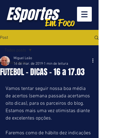
ESportes
Em Foco
Post
Todos posts
Miguel Leão
Todos posts
16 de mar. de 2019
1 min de leitura
FUTEBOL - DICAS - 16 a 17.03
Turfe
Vamos tentar seguir nossa boa média 
de acertos (semana passada acertamos 
oito dicas), para os parceiros do blog. 
Estamos mais uma vez otimistas diante 
de excelentes opções.
Faremos como de hábito dez indicações 