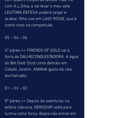
com quatro corpos de atraso. Hoje irá 
com A.L.Silva, e vai levar o meu voto. 
LEGÍTIMA DEFESA poderá largar e 
acabar. Olho vivo em LADY ROSIE, que é 
nome novo na competição.
05 – 04 – 06
4º páreo => FRIENDS OF GOLD vai à 
forra de DALHECONQUISTADORA. A égua 
do Bet Gold Stud corre demais em 
Cidade Jardim. ANINHA gosta da raia 
encharcada.
01 – 03 – 02
5º páreo => Depois de aventuras na 
esfera clássica, HEROSHIP volta para 
turma como força. Basta não entrar em 