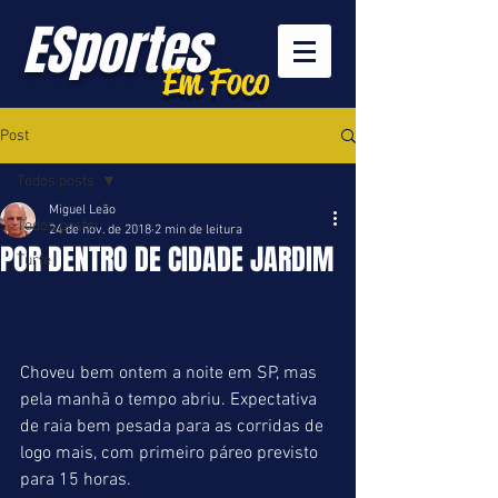
ESportes
Em Foco
Post
Todos posts
Miguel Leão
Todos posts
24 de nov. de 2018
2 min de leitura
POR DENTRO DE CIDADE JARDIM
Turfe
Choveu bem ontem a noite em SP, mas 
pela manhã o tempo abriu. Expectativa 
de raia bem pesada para as corridas de 
logo mais, com primeiro páreo previsto 
para 15 horas.