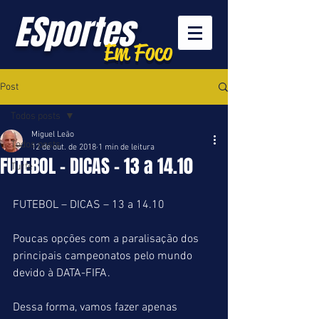
ESportes
Em Foco
Post
Todos posts
Miguel Leão
Todos posts
12 de out. de 2018
1 min de leitura
FUTEBOL - DICAS - 13 a 14.10
Turfe
FUTEBOL – DICAS – 13 a 14.10
Poucas opções com a paralisação dos 
principais campeonatos pelo mundo 
devido à DATA-FIFA.
Dessa forma, vamos fazer apenas 