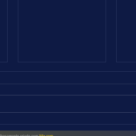
TURFE = SEGUNDA-FEIRA = 03.08.26
TURFE
= RJ
Progr
tarde
Programação fraca e equilibrada
Com i
esta noite no Hipódromo da Gávea.
e 45 
Com início previsto para 18 horas,
pista d
serão cinco páreos na grama e
tivem
dois na areia, ambas leves. Ontem
mais
foi uma domingueira com algumas