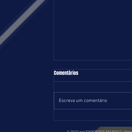
TURFE = TERÇA-FEIRA = 04.08.26 =
Comentários
RJ
Programação regular e sem
maiores atrativos esta noite no
Escreva um comentário
Hipódromo da Gávea. A partir das
18 horas, teremos quatro páreos
na areia e três na grama, ambas
leves. Ontem numa noturna com