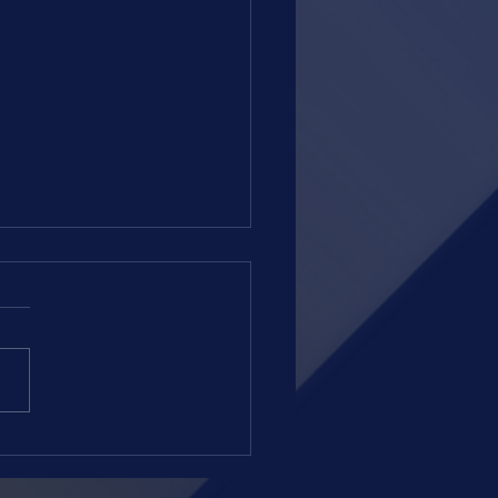
 =DOMINGO = 02.08.26 = RJ
amação equilibrada esta
 no Hipódromo da Gávea.
nício previsto para 15 horas
minutos, serão oito páreos na
e grama leve. Ontem
os uma tarde festiva, em que
 uma v