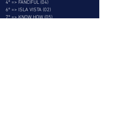
4º => FANCIFUL (04)
6º => ISLA VISTA (02)
7º => KNOW HOW (05)
BARBADA DO LEÃO
3º => GRANDEZA (03)
MELHOR PLACÉ
4º => FANCIFUL (04)
MELHOR DUPLA
1º => 25