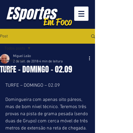
ESportes
Em Foco
Post
Todos posts
Miguel Leão
Todos posts
2 de set. de 2018
4 min de leitura
TURFE - DOMINGO - 02.09
Turfe
TURFE – DOMINGO – 02.09
Domingueira com apenas oito páreos, 
mas de bom nível técnico. Teremos três 
provas na pista de grama pesada (sendo 
duas de Grupo) com cerca móvel de três 
metros de extensão na reta de chegada. 