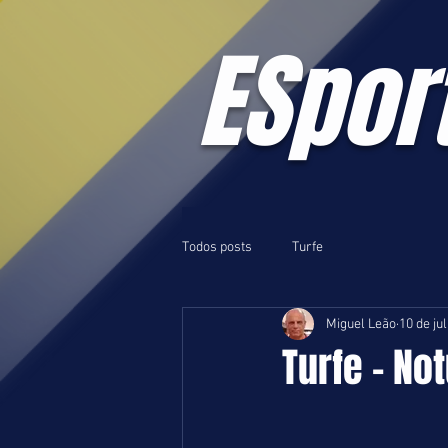
ESpor
Todos posts
Turfe
Miguel Leão
10 de ju
Turfe - No