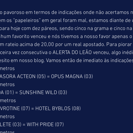
o pavoroso em termos de indicações onde não acertamos
m os “papeleiros” em geral foram mal, estamos diante de 
para hoje com dez páreos, sendo cinco na grama e cinco na
hum favorito venceu e nós tivemos a nosso favor apenas o 
m rateio acima de 20,00 por um real apostado. Para piorar
ceira vez consecutiva o ALERTA DO LEÃO venceu, algo inédi
sito em nosso blog. Vamos então de imediato às indicações
 metros
VASORA ACTEON (05) = OPUS MAGNA (03)
 metros
A (01) = SUNSHINE WILD (03)
 metros
EVROTINE (07) = HOTEL BYBLOS (08)
 metros
LETE (03) = WITH PRIDE (07)
 metros