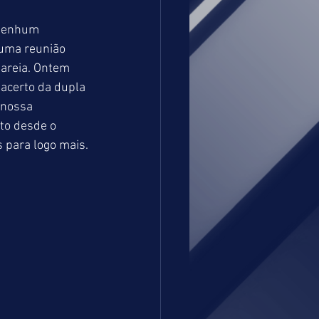
 nenhum 
uma reunião 
 areia. Ontem 
acerto da dupla 
 nossa 
to desde o 
 para logo mais.