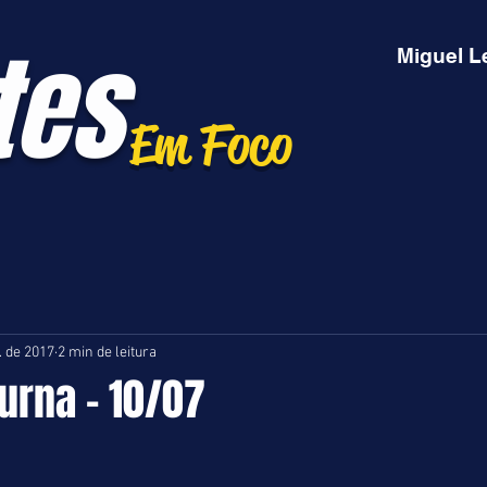
tes
Miguel L
Em Foco
l. de 2017
2 min de leitura
turna - 10/07