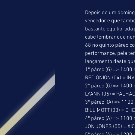
Depois de um doming
vencedor e que també
bastante equilibrada 
cabe lembrar que nen
68 no quinto páreo co
performance, pela ter
lançamento deste que
1º páreo (G) => 1400
RED ONION (04) = IN
2º páreo (G) => 1400
LYANN (06) = PALHAD
3º páreo  (A) => 1100
BILL MOTT (03) = CH
4º páreo (A) => 1100
JON JONES (05) = XIC
5º páreo (A) => 1200