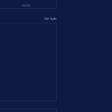
Ver tudo
 = TERÇA-FEIRA = 04.08.26 =