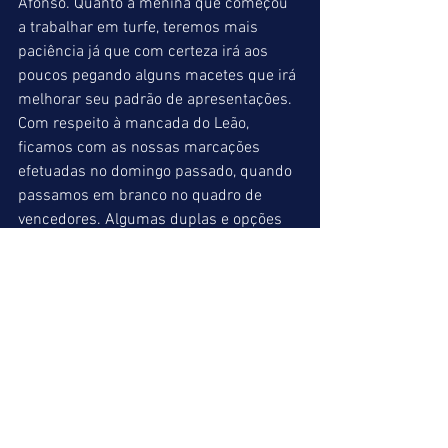
Afonso. Quanto à menina que começou 
a trabalhar em turfe, teremos mais 
paciência já que com certeza irá aos 
poucos pegando alguns macetes que irá 
melhorar seu padrão de apresentações. 
Com respeito à mancada do Leão, 
ficamos com as nossas marcações 
efetuadas no domingo passado, quando 
passamos em branco no quadro de 
vencedores. Algumas duplas e opções 
para os vencedores não servem para 
“livrar a cara” do idealizador deste blog. 
Melhoramos na segunda feira com 
quatro vencedores, mas precisamos 
caprichar mais. 
Sexta feira tem mais futebol e turfe com 
as dicas tradicionais para o final de 
semana. 