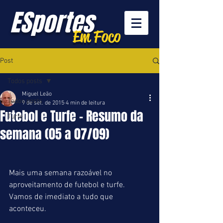
ESportes
Em Foco
Post
Todos posts
Miguel Leão
Todos posts
9 de set. de 2015
4 min de leitura
Futebol e Turfe - Resumo da
Turfe
semana (05 a 07/09)
Mais uma semana razoável no 
aproveitamento de futebol e turfe. 
Vamos de imediato a tudo que 
aconteceu. 