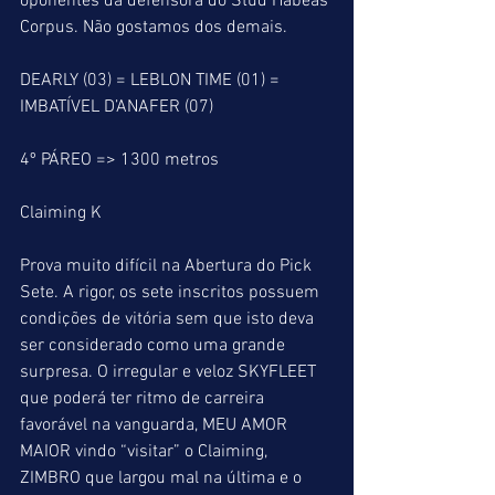
oponentes da defensora do Stud Habeas 
Corpus. Não gostamos dos demais.
DEARLY (03) = LEBLON TIME (01) = 
IMBATÍVEL D’ANAFER (07)
4º PÁREO => 1300 metros
Claiming K  
Prova muito difícil na Abertura do Pick 
Sete. A rigor, os sete inscritos possuem 
condições de vitória sem que isto deva 
ser considerado como uma grande 
surpresa. O irregular e veloz SKYFLEET 
que poderá ter ritmo de carreira 
favorável na vanguarda, MEU AMOR 
MAIOR vindo “visitar” o Claiming, 
ZIMBRO que largou mal na última e o 