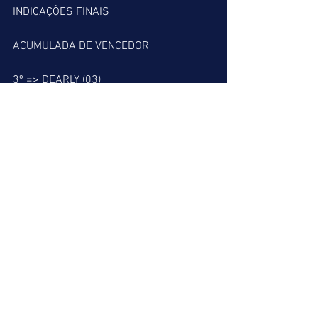
INDICAÇÕES FINAIS
ACUMULADA DE VENCEDOR
3º => DEARLY (03)
7º => SAN PAOLO (05)
9º => PONTO QUARENTA (12)
ACUMULADA DE PLACÉ
1º => BIG RIVER (07)
2º => NEMO (01)
3º => DEARLY (03)
7º => SAN PAOLO (05)
9º => PONTO QUARENTA (12)
BARBADA DO LEÃO
3º => DEARLY (03)