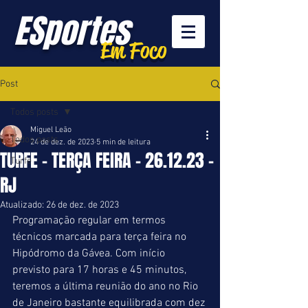
ESportes
Em Foco
Post
Todos posts
Miguel Leão
Todos posts
24 de dez. de 2023
5 min de leitura
TURFE - TERÇA FEIRA - 26.12.23 -
Turfe
RJ
Atualizado:
26 de dez. de 2023
Programação regular em termos 
técnicos marcada para terça feira no 
Hipódromo da Gávea. Com início 
previsto para 17 horas e 45 minutos, 
teremos a última reunião do ano no Rio 
de Janeiro bastante equilibrada com dez 