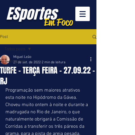
ESportes
Em Foco
Post
Todos posts
Miguel Leão
Todos posts
27 de set. de 2022
2 min de leitura
TURFE - TERÇA FEIRA - 27.09.22 -
Turfe
RJ
Programação sem maiores atrativos 
esta noite no Hipódromo da Gávea. 
Choveu muito ontem à noite e durante a 
madrugada no Rio de Janeiro, o que 
naturalmente obrigará a Comissão de 
Corridas a transferir os três páreos da 
grama, para a pista de areia pesada. 