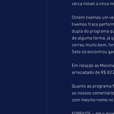
cerca móvel a cinco m
Ontem tivemos um verd
tivemos fraca perfor
dupla do programa que
de alguma forma, já 
correu muito bem, fo
Sete só encontrou ga
Em relação ao Movime
arrecadado de R$ 822
Quanto ao programa N
os nossos comentários 
com mesmo nome no 
FORFAITS – até o mo