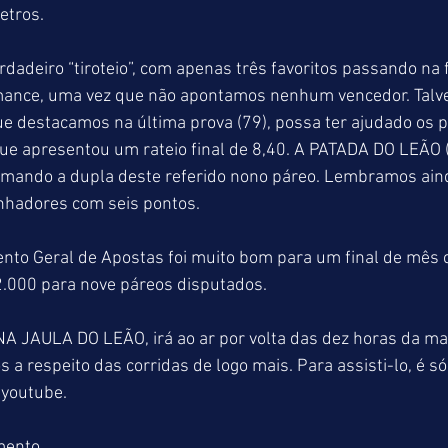
etros.
adeiro “tiroteio”, com apenas três favoritos passando na f
mance, uma vez que não apontamos nenhum vencedor. Talve
 destacamos na última prova (79), possa ter ajudado os p
que apresentou um rateio final de 8,40. A PATADA DO LEÃO
rmando a dupla deste referido nono páreo. Lembramos aind
nhadores com seis pontos.
nto Geral de Apostas foi muito bom para um final de mês c
.000 para nove páreos disputados.
A JAULA DO LEÃO, irá ao ar por volta das dez horas da m
a respeito das corridas de logo mais. Para assisti-lo, é só
youtube.
mento