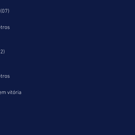
(07)
tros
2)
tros
m vitória