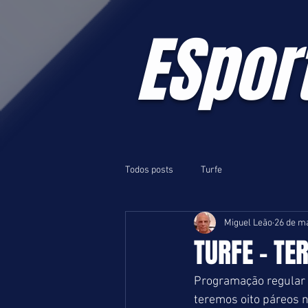
ESpor
Todos posts
Turfe
Miguel Leão
26 de ma
TURFE - TE
Programação regular e
teremos oito páreos 