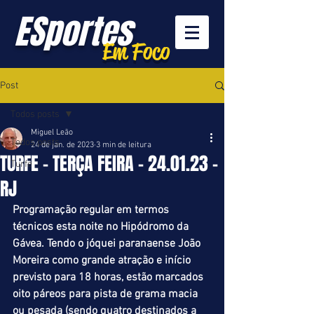
ESportes
Em Foco
Post
Todos posts
Miguel Leão
Todos posts
24 de jan. de 2023
3 min de leitura
TURFE - TERÇA FEIRA - 24.01.23 -
Turfe
RJ
Programação regular em termos 
técnicos esta noite no Hipódromo da 
Gávea. Tendo o jóquei paranaense João 
Moreira como grande atração e início 
previsto para 18 horas, estão marcados 
oito páreos para pista de grama macia 
ou pesada (sendo quatro destinados a 