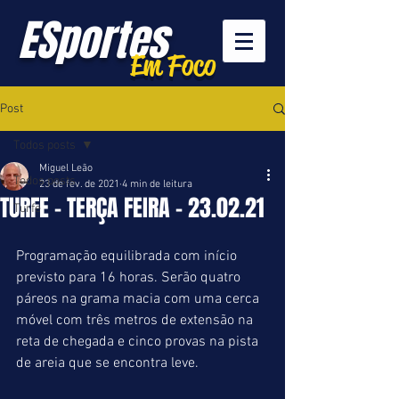
ESportes
Em Foco
Post
Todos posts
Miguel Leão
Todos posts
23 de fev. de 2021
4 min de leitura
TURFE - TERÇA FEIRA - 23.02.21
Turfe
Programação equilibrada com início 
previsto para 16 horas. Serão quatro 
páreos na grama macia com uma cerca 
móvel com três metros de extensão na 
reta de chegada e cinco provas na pista 
de areia que se encontra leve.