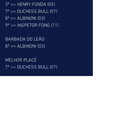
3º => HENRY FONDA (05)
7º => DUCHESS BULL (07)
8º => ALBINONI (03)
9º => INSPETOR FONG (11)
BARBADA DO LEÃO
8º => ALBINONI (03)
MELHOR PLACÉ
7º => DUCHESS BULL (07)
MELHOR DUPLA
8º => 37
PATADA DO LEÃO
6º => ARGENTINE DOLLAR (08)
ALERTA DO LEÃO