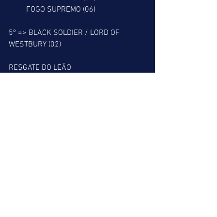
         FOGO SUPREMO (06)
5º => BLACK SOLDIER / LORD OF 
WESTBURY (02)
RESGATE DO LEÃO
7º => ÍNDIO PRATEADO (06)
         HISPANIOLA TIME (09)
8º => BEST VET (05)
9º => I’M ALL RIGHT (09)
         BACKSIDE (11)
A nossa melhor dica é o SALTO DO LEÃO
Boa sorte a todos