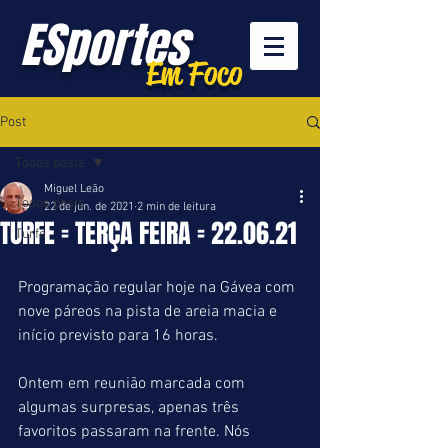
ESportes
Em Foco
Post
Todos posts
Miguel Leão
Todos posts
22 de jun. de 2021
2 min de leitura
TURFE = TERÇA FEIRA = 22.06.21
Turfe
Programação regular hoje na Gávea com 
nove páreos na pista de areia macia e 
início previsto para 16 horas.
Ontem em reunião marcada com 
algumas surpresas, apenas três 
favoritos passaram na frente. Nós 