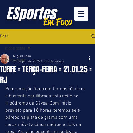
ESportes
Em Foco
Post
Todos posts
Miguel Leão
Todos posts
21 de jan. de 2025
4 min de leitura
TURFE = TERÇA-FEIRA = 21.01.25 =
Turfe
RJ
Programação fraca em termos técnicos 
e bastante equilibrada esta noite no 
Hipódromo da Gávea. Com início 
previsto para 18 horas, teremos seis 
páreos na pista de grama com uma 
cerca móvel a cinco metros e dois na 
areia. As raias encontram-se leves.