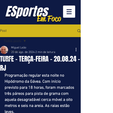
ESportes
Em Foco
Post
Todos posts
Miguel Leão
Todos posts
20 de ago. de 2024
2 min de leitura
TURFE - TERÇA-FEIRA - 20.08.24 -
Turfe
RJ
Programação regular esta noite no 
Hipódromo da Gávea. Com início 
previsto para 18 horas, foram marcados 
três páreos para pista de grama com 
aquela desagradável cerca móvel a oito 
metros e seis na areia. As raias estão 
leves.