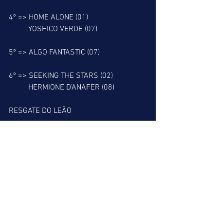
4º => HOME ALONE (01)
          YOSHICO VERDE (07)
5º => ALGO FANTASTIC (07)
6º => SEEKING THE STARS (02)
          HERMIONE D’ANAFER (08)
RESGATE DO LEÃO
7º => BEXTOR (03)
8º => CAMPELLANO (03)
          IMPETRANTE (04)
9º => ORTEGA Y GASSET (04)
          TWENTY-TIPES (11)