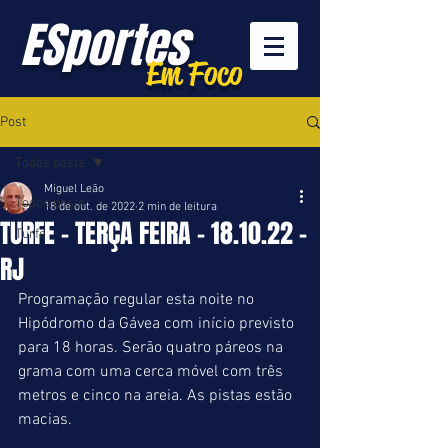
ESportes
Em Foco
Post
Todos posts
Miguel Leão
Todos posts
18 de out. de 2022
2 min de leitura
TURFE - TERÇA FEIRA - 18.10.22 -
Turfe
RJ
Programação regular esta noite no 
Hipódromo da Gávea com início previsto 
para 18 horas. Serão quatro páreos na 
grama com uma cerca móvel com três 
metros e cinco na areia. As pistas estão 
macias.