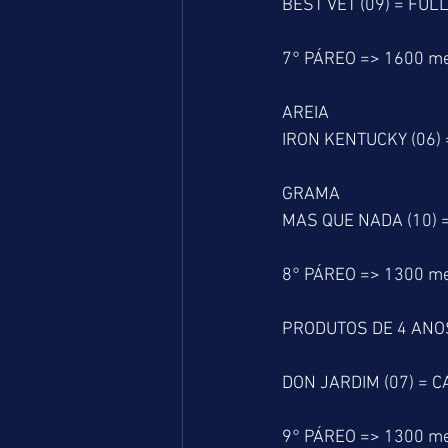
BEST VET (09) = FULL
7° PÁREO => 1600 m
AREIA 
IRON KENTUCKY (06) 
GRAMA
MAS QUE NADA (10) =
8° PÁREO => 1300 m
PRODUTOS DE 4 ANOS
DON JARDIM (07) = C
9° PÁREO => 1300 m