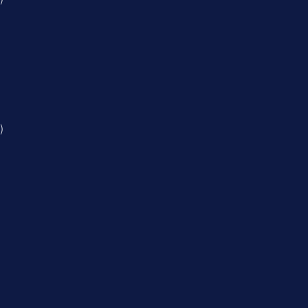
)
)
)