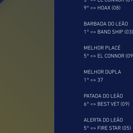
5° => EL CONNOR (09
9° => HOAX (08)
BARBADA DO LEÃO
1° => BAND SHIP (03
MELHOR PLACÉ
5° => EL CONNOR (09
MELHOR DUPLA
1° => 37
PATADA DO LEÃO
6° => BEST VET (09)
ALERTA DO LEÃO
5° => FIRE STAR (05)