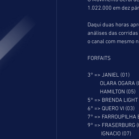
1.022.000 em dez pár
Daqui duas horas ap
análises das corridas
o canal com mesmo 
FORFAITS
3° => JANIEL (01)
          OLARA OGARA 
          HAMILTON (05)
5° => BRENDA LIGHT 
6° => QUERO VI (03)
7° => FARROUPILHA B
9° => FRASERBURG (
           IGNACIO (07)