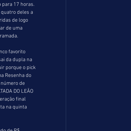
 para 17 horas. 
quatro deles a 
idas de logo 
tar de uma 
gramada.
nco favorito 
i da dupla na 
ir porque o pick 
ma Resenha do 
o número de 
PATADA DO LEÃO 
ração final 
ta na quinta 
ado de R$ 