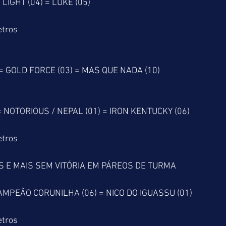
 LIGHT (04) = LUKE (05)
etros
= GOLD FORCE (03) = MAS QUE NADA (10)
 NOTORIOUS / NEPAL (01) = IRON KENTUCKY (06)
etros
 E MAIS SEM VITÓRIA EM PÁREOS DE TURMA
AMPEÃO CORUNILHA (06) = NICO DO IGUASSU (01)
etros