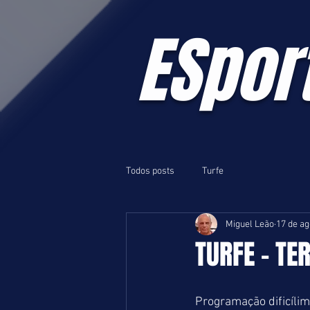
ESpor
Todos posts
Turfe
Miguel Leão
17 de ag
TURFE - TER
Programação dificílim