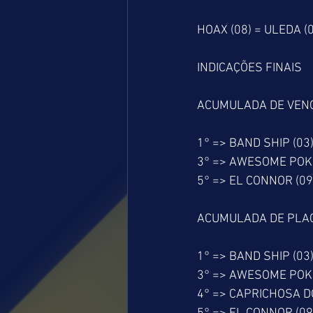
HOAX (08) = ULEDA (0
INDICAÇÕES FINAIS
ACUMULADA DE VEN
1° => BAND SHIP (03
3° => AWESOME POKE
5° => EL CONNOR (09
ACUMULADA DE PLA
1° => BAND SHIP (03
3° => AWESOME POKE
4° => CAPRICHOSA D