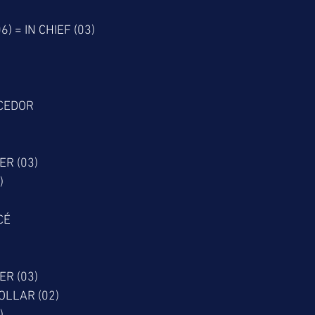
6) = IN CHIEF (03)
CEDOR
)
R (03)
)
CÉ
)
R (03)
OLLAR (02)