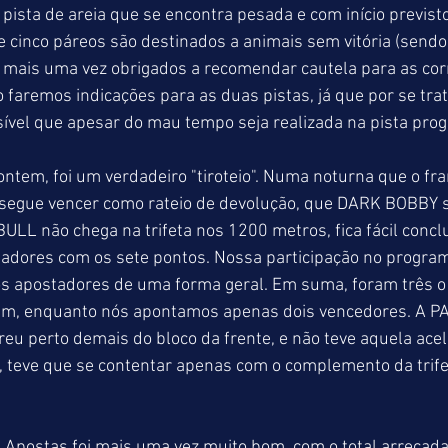
pista de areia que se encontra pesada e com início previsto
cinco páreos são destinados a animais sem vitória (sendo 
mais uma vez obrigados a recomendar cautela para as corr
 faremos indicações para as duas pistas, já que por se tra
sível que apesar do mau tempo seja realizada na pista pro
ontem, foi um verdadeiro "tiroteio". Numa noturna que o fra
gue vencer como rateio de devolução, que DARK BOBBY sa
ULL não chega na trifeta nos 1200 metros, fica fácil conclu
tadores com os sete pontos. Nossa participação no progra
os apostadores de uma forma geral. Em suma, foram três 
ram, enquanto nós apontamos apenas dois vencedores. A 
 perto demais do bloco da frente, e não teve aquela acele
, teve que se contentar apenas com o complemento da trife
 Apostas foi mais uma vez muito bom, com o total arrecad