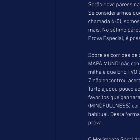
Serão nove páreos na 
Se considerarmos que 
chamada 4-0), somos 
mais. No sétimo páreo
Prova Especial, é pos
Sobre as corridas de 
MAPA MUNDI não conse
milha e que EFETIVO B
7 não encontrou acer
Turfe ajudou pouco a
favoritos que ganha
(MINDFULLNESS) correu
habitual. Desta forma
prova.
O Movimento Geral de