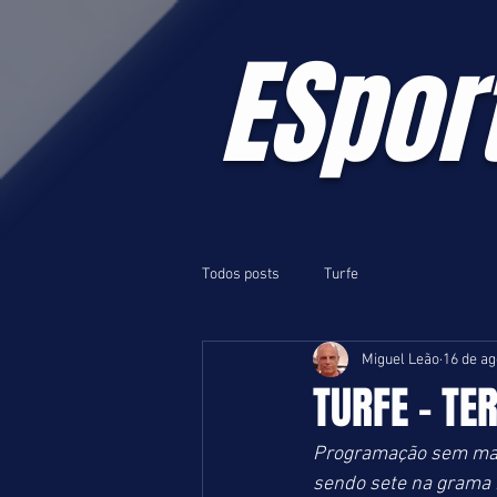
ESpor
Todos posts
Turfe
Miguel Leão
16 de ag
TURFE - TE
Programação sem maio
sendo sete na grama 