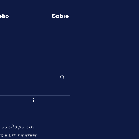
eão
Sobre
s oito páreos, 
 e um na areia 