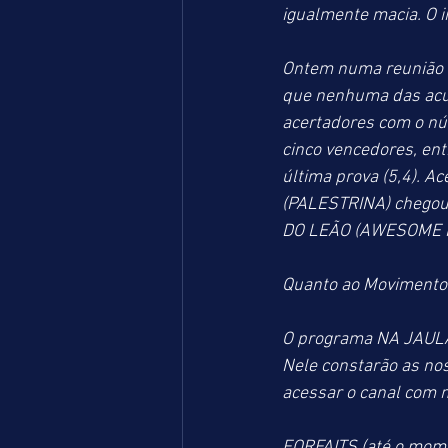
igualmente macia. O i
Ontem numa reunião r
que nenhuma das acum
acertadores com o nú
cinco vencedores, en
última prova (5,4). 
(PALESTRINA) chegou 
DO LEÃO (AWESOME PO
Quanto ao Movimento 
O programa NA JAULA D
Nele constarão as nos
acessar o canal com
FORFAITS (até o mom