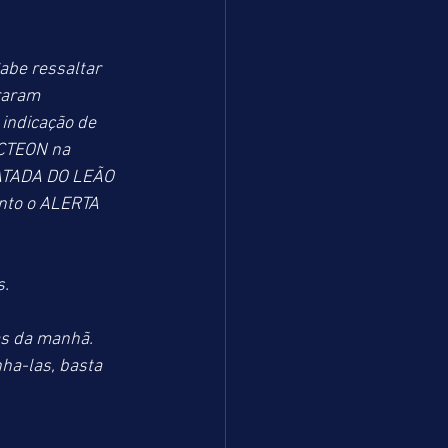
be ressaltar 
raram 
indicação de 
ACTEON na 
PATADA DO LEÃO 
nto o ALERTA 
s.
as da manhã. 
ha-las, basta 