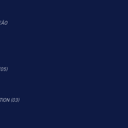
EÃO
 (05)
TION (03)