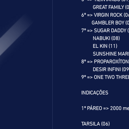
          GREAT FAMILY (
6º => VIRGIN ROCK (0
         GAMBLER BOY (
7º => SUGAR DADDY (
          NABUKI (08)
          EL KIN (11)
          SUNSHINE MA
8º => PROPAROXÍTON
          DESIR INFINI (0
9º => ONE TWO THREE
INDICAÇÕES
1º PÁREO => 2000 me
TARSILA (06)