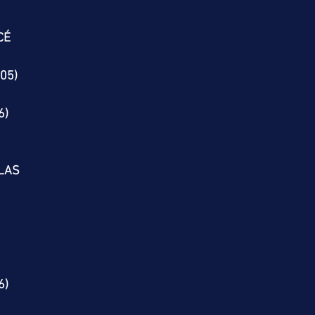
CÉ
(05)
6)
LAS
6)