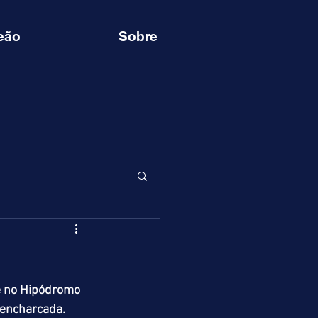
eão
Sobre
e no Hipódromo 
 encharcada. 