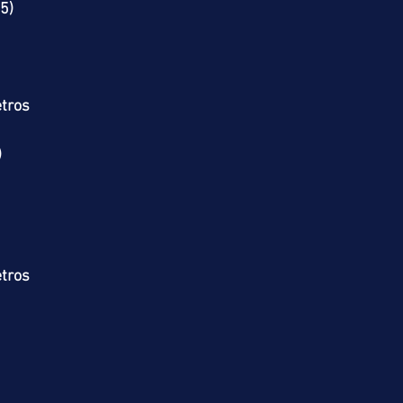
5)
tros
)
tros