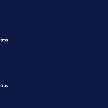
tros
tros