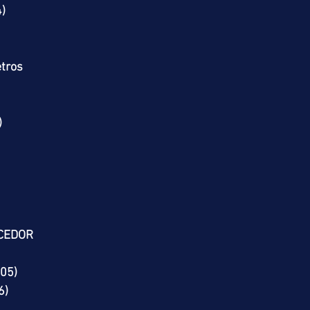
)
tros
)
CEDOR
(05)
6)