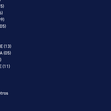
05)
6)
09)
05)
RIE (13)
A (05)
9)
 (11)
tros