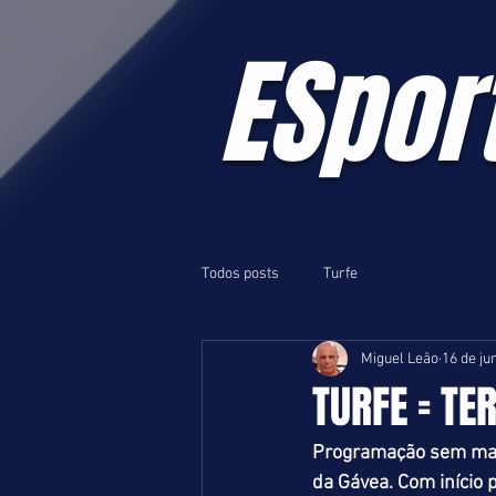
ESpor
Todos posts
Turfe
Miguel Leão
16 de ju
TURFE = TER
Programação sem maior
da Gávea. Com início 