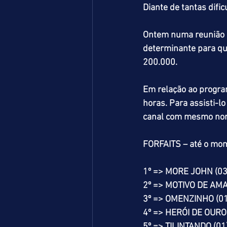
Diante de tantas dif
Ontem numa reunião co
determinante para qu
200.000.
Em relação ao progra
horas. Para assisti-l
canal com mesmo nom
FORFAITS – até o mo
1º => MORE JOHN (03
2º => MOTIVO DE AMA
3º => OMENZINHO (01
4º => HERÓI DE OURO 
5º => TILINTANDO (01