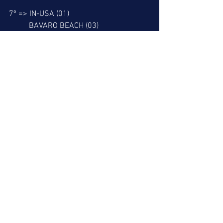
7º => IN-USA (01)
          BAVARO BEACH (03)
8º => CASTOR (01)
          SILENT SNIPER (05)
9º => EL CAPITAN (09)
Nossa melhor dica é o RESGATE DO 
LEÃO.
Boa sorte a todos.
Miguel Leão