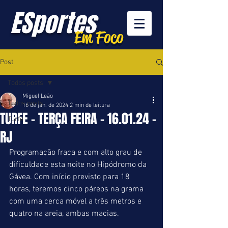
ESportes
Em Foco
Post
Todos posts
Miguel Leão
Todos posts
16 de jan. de 2024
2 min de leitura
TURFE - TERÇA FEIRA - 16.01.24 -
Turfe
RJ
Programação fraca e com alto grau de 
dificuldade esta noite no Hipódromo da 
Gávea. Com início previsto para 18 
horas, teremos cinco páreos na grama 
com uma cerca móvel a três metros e 
quatro na areia, ambas macias.