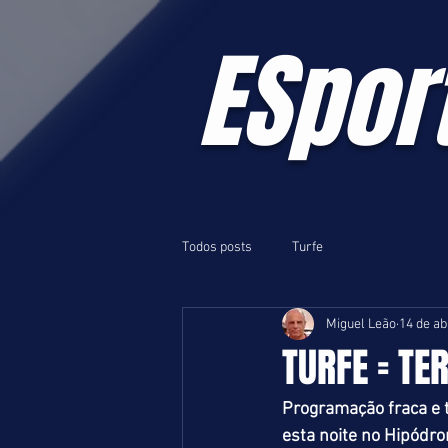
ESpor
Todos posts
Turfe
Miguel Leão
14 de ab
TURFE = TER
Programação fraca e 
esta noite no Hipódro