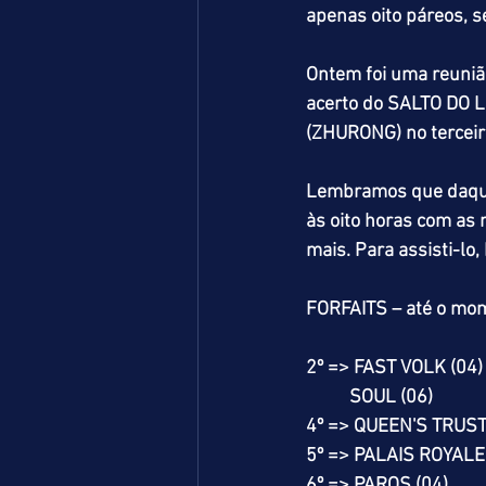
apenas oito páreos, s
Ontem foi uma reuniã
acerto do SALTO DO L
(ZHURONG) no terceir
Lembramos que daqui
às oito horas com as 
mais. Para assisti-l
FORFAITS – até o mo
2º => FAST VOLK (04)
          SOUL (06)
4º => QUEEN'S TRUST
5º => PALAIS ROYALE 
6º => PAROS (04)