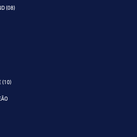
D (08)
 (10)
EÃO