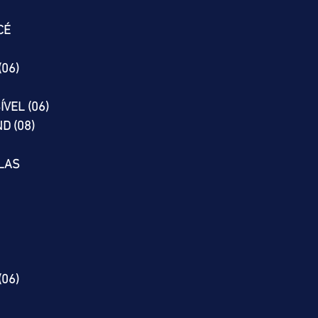
CÉ
(06)
VEL (06)
D (08)
LAS
(06)