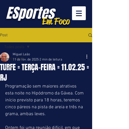
ESportes
Em Foco
Post
Todos posts
Miguel Leão
Todos posts
11 de fev. de 2025
2 min de leitura
TURFE = TERÇA-FEIRA = 11.02.25 =
Turfe
RJ
Programação sem maiores atrativos 
esta noite no Hipódromo da Gávea. Com 
início previsto para 18 horas, teremos 
cinco páreos na pista de areia e três na 
grama, ambas leves.
Ontem foi uma reunião difícil, em que 