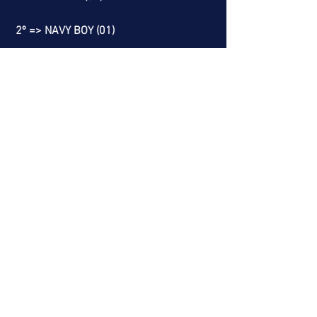
 2º => NAVY BOY (01)
 6º => ORO BIANCO (01)
           OVERBITE (05)
RESGATE DO LEÃO
8º => NEXT CAMPEÃO (08)
9º => BRIA (03)
          TAXI DRIVER (04)
          SUBMARINO (09)
          TWO SOCKS (11)
10º => SANDBANK (02)
Nossa melhor dica é o RESGATE DO 