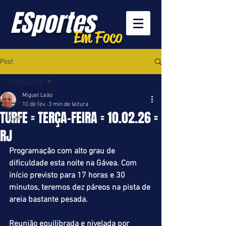
ESportes
Em Foco
Post
Todos posts
Miguel Leão
Todos posts
10 de fev.
3 min de leitura
TURFE = TERÇA-FEIRA = 10.02.26 =
Turfe
RJ
Programação com alto grau de 
dificuldade esta noite na Gávea. Com 
início previsto para 17 horas e 30 
minutos, teremos dez páreos na pista de 
areia bastante pesada.
Reunião equilibrada e nivelada por 