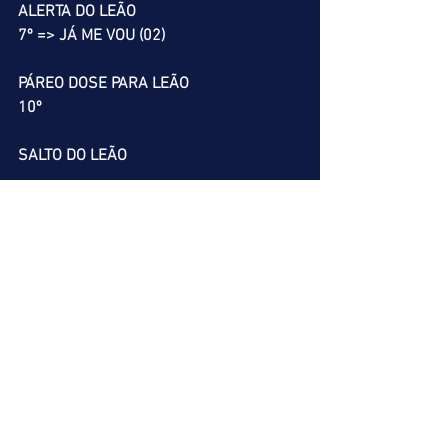
ALERTA DO LEÃO
7º => JÁ ME VOU (02)
PÁREO DOSE PARA LEÃO
10º
SALTO DO LEÃO
1º => DEJAVU DOLLAR (01)
          JUÍZO CERTO (06)
2º => RÚSTICO (04)
          KYLIAN (06)
4º => UNI TE (08)
RESGATE DO LEÃO
8º => ANNAPURNA (09)