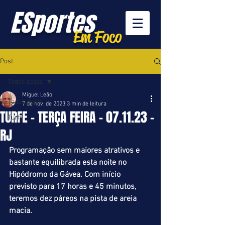
ESportes
Em Foco
Post
Todos posts
Miguel Leão
Todos posts
7 de nov. de 2023
3 min de leitura
TURFE - TERÇA FEIRA - 07.11.23 -
Turfe
RJ
Programação sem maiores atrativos e 
bastante equilibrada esta noite no 
Hipódromo da Gávea. Com início 
previsto para 17 horas e 45 minutos, 
teremos dez páreos na pista de areia 
macia.