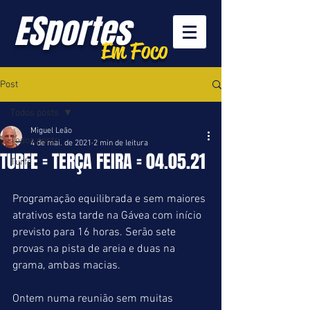
ESportes
Em Foco
Post
Todos posts
Miguel Leão
Todos posts
4 de mai. de 2021
2 min de leitura
TURFE = TERÇA FEIRA = 04.05.21
Turfe
Programação equilibrada e sem maiores 
atrativos esta tarde na Gávea com início 
previsto para 16 horas. Serão sete 
provas na pista de areia e duas na 
grama, ambas macias.
Ontem numa reunião sem muitas 