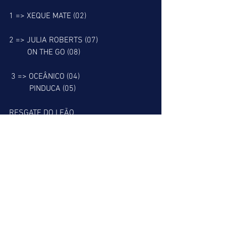
1 => XEQUE MATE (02)
2 => JULIA ROBERTS (07)
         ON THE GO (08)
 3 => OCEÂNICO (04)
          PINDUCA (05)
RESGATE DO LEÃO
7 => PINAR NEGRO (01)
         MATHEUS JULIO (06)
 8 => HONEST BOY (01)
          JOGO DURO (05)
 9 => OSTENTACION (10)