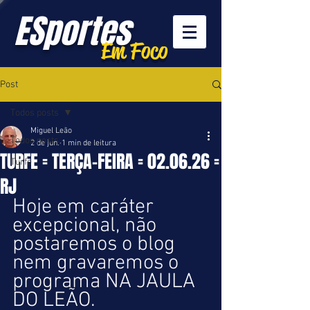
ESportes
Em Foco
Post
Todos posts
Miguel Leão
Todos posts
2 de jun.
1 min de leitura
TURFE = TERÇA-FEIRA = 02.06.26 =
Turfe
RJ
Hoje em caráter 
excepcional, não 
postaremos o blog 
nem gravaremos o 
programa NA JAULA 
DO LEÃO.