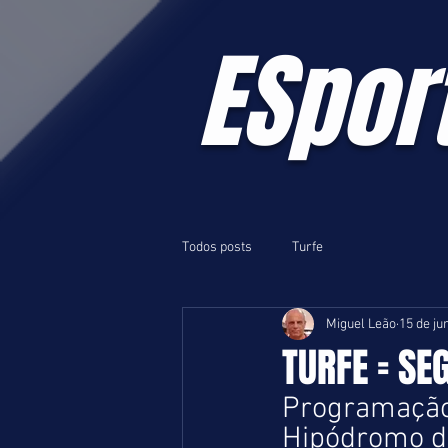
ESpor
Todos posts
Turfe
Miguel Leão
15 de ju
TURFE = SE
Programação 
Hipódromo da