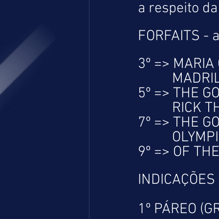
a respeito da
FORFAITS - 
3º => MARIA
          
5º => THE G
          
7º => THE G
          
9º => OF THE
INDICAÇÕES
1º PÁREO (G