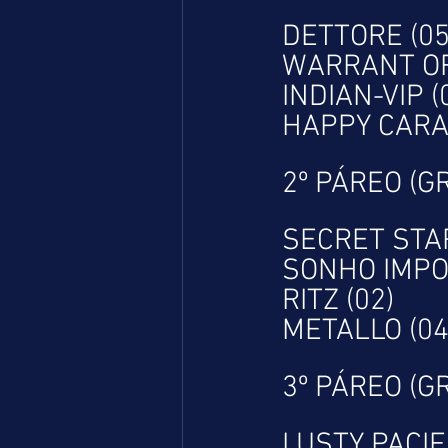
DETTORE (05
WARRANT OF
INDIAN-VIP (
HAPPY CARA
2º PÁREO (G
SECRET STAR
SONHO IMPOS
RITZ (02)
METALLO (04
3º PÁREO (G
LUSTY PACIFI