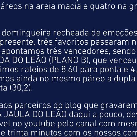
páreos na areia macia e quatro na g
domingueira recheada de emoções
resente, três favoritos passaram na
apontamos três vencedores, sendo
DA DO LEÃO (PLANO B), que venceu 
imos rateios de 8,60 para ponta e 4
amos ainda no mesmo páreo a dupla
ta (30,2). 
s parceiros do blog que gravarem
 JAULA DO LEÃO daqui a pouco, de
ível no youtube pelo canal com me
s e trinta minutos com os nossos co