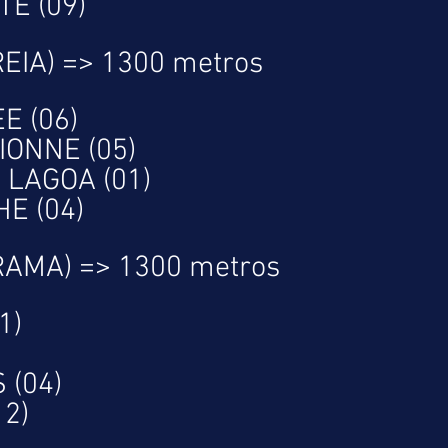
E (09)
REIA) => 1300 metros
E (06)
IONNE (05)
 LAGOA (01)
E (04)
RAMA) => 1300 metros
1)
 (04)
12)