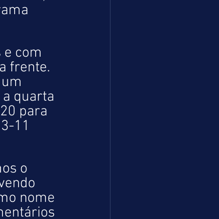
rama 
 e com 
 frente. 
 um 
a quarta 
,20 para 
 3-11 
os o 
vendo 
smo nome 
mentários 