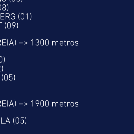
8)
RG (01)
 (09)
REIA) => 1300 metros
0)
)
(05)
REIA) => 1900 metros
A (05)