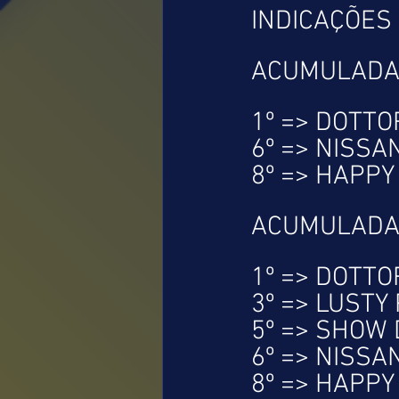
INDICAÇÕES 
ACUMULADA
1º => DOTTOR
6º => NISSAN
8º => HAPPY
ACUMULADA
1º => DOTTOR
3º => LUSTY 
5º => SHOW 
6º => NISSAN
8º => HAPPY