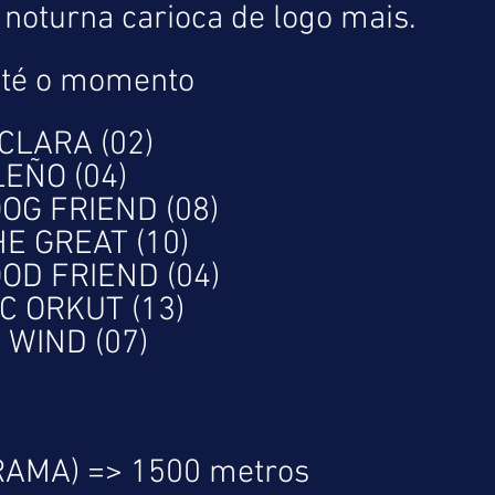
 noturna carioca de logo mais.
até o momento
 CLARA (02)
MADRILEÑO (04)
OOG FRIEND (08)
RICK THE GREAT (10)
OOD FRIEND (04)
OLYMPIC ORKUT (13)
 WIND (07)
RAMA) => 1500 metros