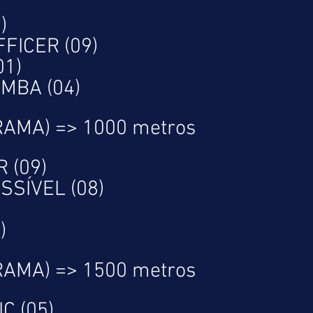
)
FICER (09)
01)
MBA (04)
RAMA) => 1000 metros
 (09)
SÍVEL (08)
)
RAMA) => 1500 metros
C (05)