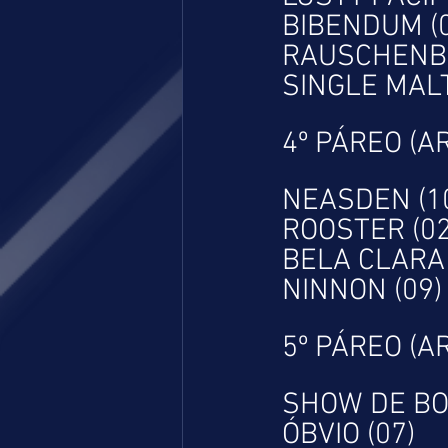
BIBENDUM (0
RAUSCHENBE
SINGLE MALT
4º PÁREO (A
NEASDEN (1
ROOSTER (02
BELA CLARA 
NINNON (09)
5º PÁREO (A
SHOW DE BOL
ÓBVIO (07)