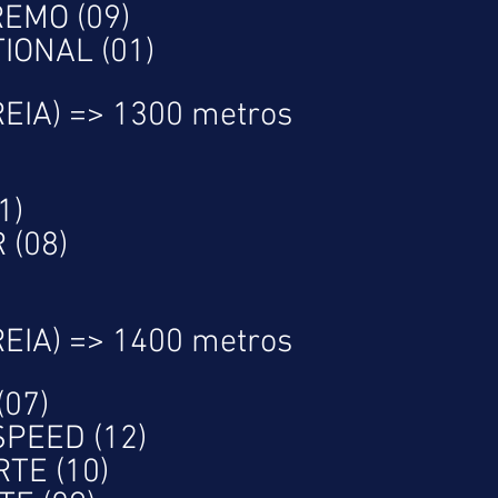
EMO (09)
IONAL (01)
REIA) => 1300 metros
1)
 (08)
REIA) => 1400 metros
07)
SPEED (12)
TE (10)