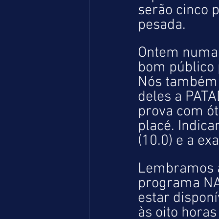
serão cinco 
pesada.
Ontem numa 
bom público p
Nós também 
deles a PATA
prova com ót
placé. Indic
(10.0) e a exa
Lembramos ao
programa NA
estar dispon
às oito hora