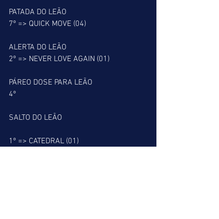
PATADA DO LEÃO
7º => QUICK MOVE (04)
ALERTA DO LEÃO
2º => NEVER LOVE AGAIN (01)
PÁREO DOSE PARA LEÃO
4º
SALTO DO LEÃO
1º => CATEDRAL (01)
          PUNTA ARENAS (06)
2º => LJUBIM TE (03)
          FELINA DOLLAR (06)
3º => APOLO DEZ (03)