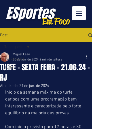
ESportes
Em Foco
Post
Todos posts
Miguel Leão
Todos posts
20 de jun. de 2024
2 min de leitura
TURFE - SEXTA FEIRA - 21.06.24 -
Turfe
RJ
Atualizado:
21 de jun. de 2024
Início da semana máxima do turfe 
carioca com uma programação bem 
interessante e caracterizada pelo forte 
equilíbrio na maioria das provas.
Com início previsto para 17 horas e 30 