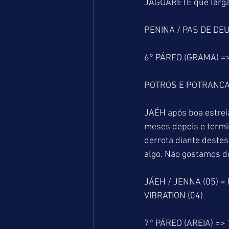
JAGUARETE que largará
PENINA / PAS DE DEU
6° PÁREO (GRAMA) =
POTROS E POTRANCAS
JAÉH após boa estrei
meses depois e termin
derrota diante deste
algo. Não gostamos d
JÁEH / JENNA (05) =
VIBRATION (04)
7° PÁREO (AREIA) =>