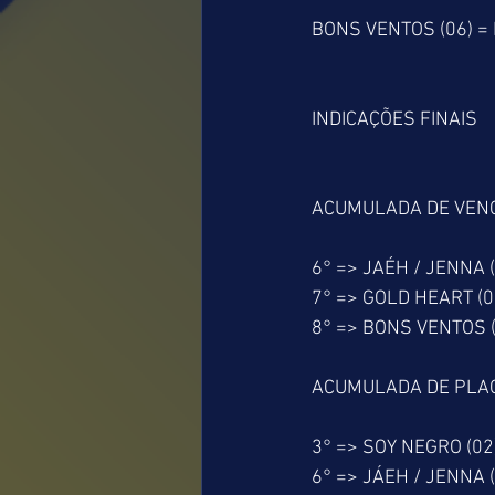
BONS VENTOS (06) = 
INDICAÇÕES FINAIS
ACUMULADA DE VEN
6° => JAÉH / JENNA 
7° => GOLD HEART (0
8° => BONS VENTOS (
ACUMULADA DE PLA
3° => SOY NEGRO (02
6° => JÁEH / JENNA 