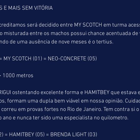
 E MAIS SEM VITÓRIA
creditamos será decidido entre MY SCOTCH em turma acess
misturada entre os machos possui chance acentuada de v
o de uma ausência de nove meses é o tertius.
= MY SCOTCH (01) = NEO-CONCRETE (05)
> 1000 metros
RIGUI ostentando excelente forma e HAMITBEY que estava 
os, formam uma dupla bem viável em nossa opinião. Cuida
orreu em provas fortes no Rio de Janeiro. Tem contra si o 
do ano e nunca ter sido uma especialista no quilometro.
2) = HAMITBEY (05) = BRENDA LIGHT (03)