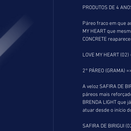
PRODUTOS DE 4 ANOS
Páreo fraco em que a
MY HEART que mesmo 
CONCRETE reaparecend
LOVE MY HEART (02) 
2° PÁREO (GRAMA) =
A veloz SAFIRA DE BI
páreos mais reforçad
BRENDA LIGHT que já c
atuar desde o início 
SAFIRA DE BIRIGUI (0