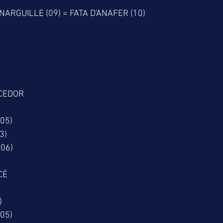
NARGUILLE (09) = FATA D'ANAFER (10)
CEDOR
(05)
3)
06)
CÉ
)
(05)