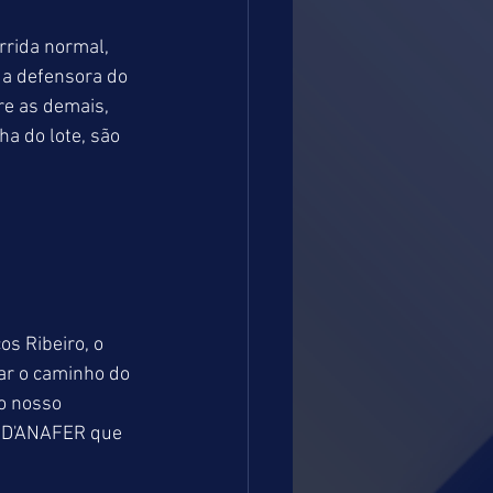
rida normal, 
 a defensora do 
re as demais, 
 do lote, são 
s Ribeiro, o 
ar o caminho do 
do nosso 
 D'ANAFER que 