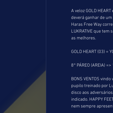
A veloz GOLD HEART e
deverá ganhar de um e
Haras Free Way correr
LUKRATIVE que tem se
as melhores. 
GOLD HEART (03) = YO
8° PÁREO (AREIA) =>
BONS VENTOS vindo vis
pupilo treinado por L
disco aos adversários.
indicado. HAPPY FEE
nem sempre apresenta