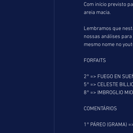
Com início previsto p
areia macia.
Lembramos que nesta 
nossas análises para 
mesmo nome no yout
FORFAITS
2° => FUEGO EN SUE
5° => CELESTE BILLI
8° => IMBROGLIO MIO
COMENTÁRIOS
1° PÁREO (GRAMA) =