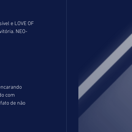
ível e LOVE OF 
itória. NEO-
encarando 
do com  
fato de não 