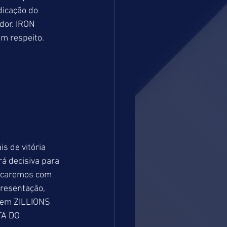
dicação do 
dor. IRON 
 respeito. 
s de vitória 
rá decisiva para 
ficaremos com 
resentação, 
 em ZILLIONS 
TA DO 