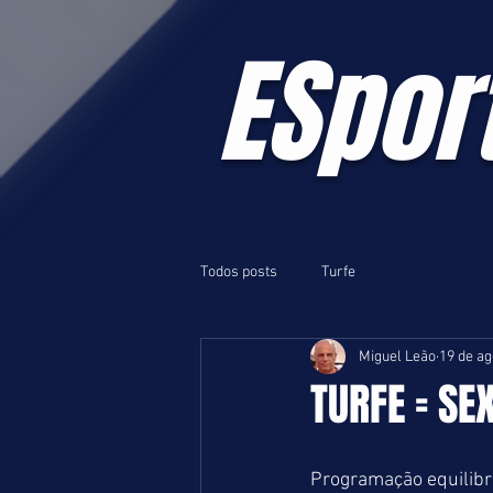
ESpor
Todos posts
Turfe
Miguel Leão
19 de ag
TURFE = SE
Programação equilibr