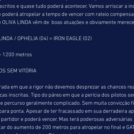
nscritos e quase tudo poderá acontecer. Vamos arriscar a in
e poderá atropelar a tempo de vencer com rateio compensa
OLIVA LINDA vêm de  boas atuações e obviamente merecem
 LINDA / OPHELIA (04) = IRON EAGLE (02)
> 1200 metros
OS SEM VITÓRIA
brada em que a rigor não devemos desprezar as chances reai
as inscritas. Tipo do páreo em que a perícia dos pilotos se
este percurso geralmente complicado. Sem muita convicção 
para ponta. Apesar de ter fracassado em sua derradeira ap
 partidor e poderá vencer. Mas terá poderosas adversárias
ar do aumento de 200 metros para atropelar no final e GA