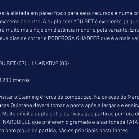
stá alistada em páreo fraco para seus recursos e numa cor
xtremo ao outro. A dupla com YOU BET é excelente, já que
á muito mais hoje em distância menor e pela variante. Ent
us dias de correr e PODEROSA GHADEER que é a mais velha
U BET (07) = LUKRATIVE (05)
 1200 metros
itar o Claiming é força da competição. Na direção de Marco
ucas Quintana deverá tomar a ponta após a largada e ensin
 Muito difícil a dupla entre os rivais que partirão por fora 
T, NARGUILLE que preferem o gramado e a sanfonada FATA
 bom pique de partida, são os principais postulantes.