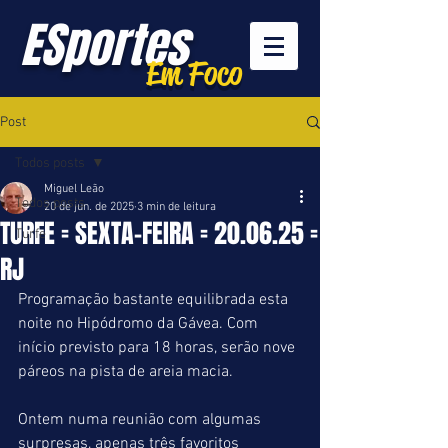
ESportes
Em Foco
Post
Todos posts
Miguel Leão
Todos posts
20 de jun. de 2025
3 min de leitura
TURFE = SEXTA-FEIRA = 20.06.25 =
Turfe
RJ
Programação bastante equilibrada esta 
noite no Hipódromo da Gávea. Com 
início previsto para 18 horas, serão nove 
páreos na pista de areia macia.
Ontem numa reunião com algumas 
surpresas, apenas três favoritos 