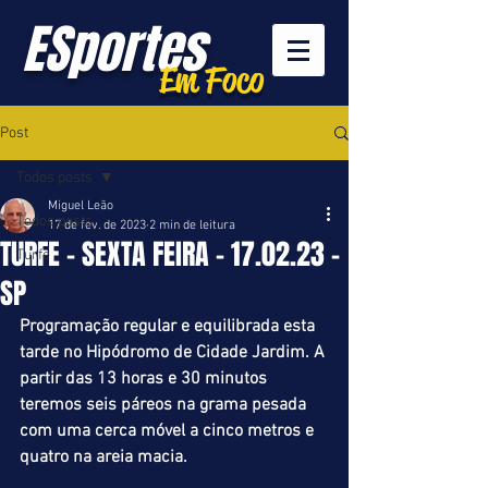
ESportes
Em Foco
Post
Todos posts
Miguel Leão
Todos posts
17 de fev. de 2023
2 min de leitura
TURFE - SEXTA FEIRA - 17.02.23 -
Turfe
SP
Programação regular e equilibrada esta 
tarde no Hipódromo de Cidade Jardim. A 
partir das 13 horas e 30 minutos 
teremos seis páreos na grama pesada 
com uma cerca móvel a cinco metros e 
quatro na areia macia.