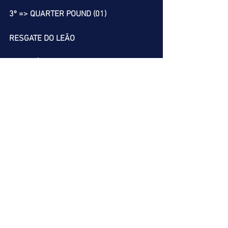
3º => QUARTER POUND (01)
RESGATE DO LEÃO
8º => BÉCASSINE (03)
          GAL GADOT (06)
9º => HAMBURGER (08)
10º => CAPUCCINO (02)
            QUERIDO MEN (06)
Nossa melhor dica é o SALTO DO LEÃO.
Boa sorte a todos.
Miguel Leão