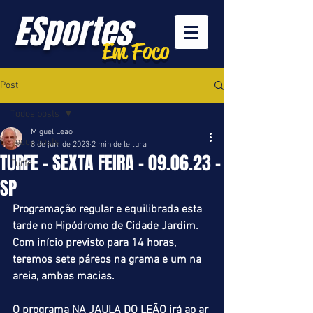
ESportes
Em Foco
Post
Todos posts
Miguel Leão
Todos posts
8 de jun. de 2023
2 min de leitura
TURFE – SEXTA FEIRA – 09.06.23 –
Turfe
SP
Programação regular e equilibrada esta 
tarde no Hipódromo de Cidade Jardim. 
Com início previsto para 14 horas, 
teremos sete páreos na grama e um na 
areia, ambas macias.
O programa NA JAULA DO LEÃO irá ao ar 