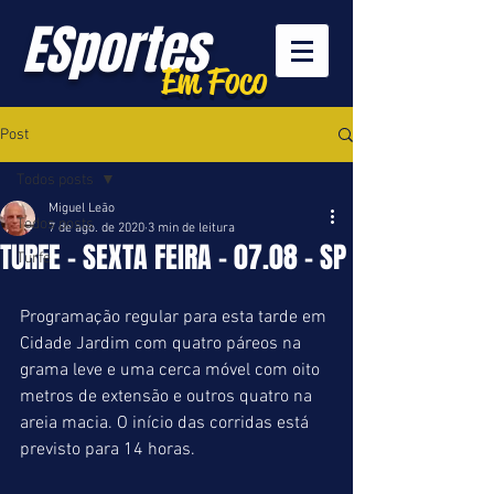
ESportes
Em Foco
Post
Todos posts
Miguel Leão
Todos posts
7 de ago. de 2020
3 min de leitura
TURFE - SEXTA FEIRA - 07.08 - SP
Turfe
Programação regular para esta tarde em 
Cidade Jardim com quatro páreos na 
grama leve e uma cerca móvel com oito 
metros de extensão e outros quatro na 
areia macia. O início das corridas está 
previsto para 14 horas.