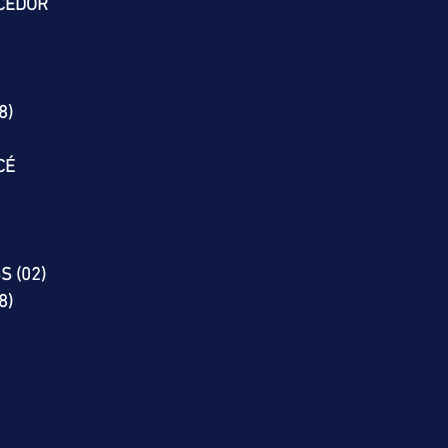
CEDOR
8)
CÉ
S (02)
8)