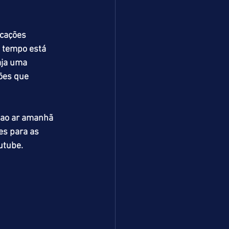
cações 
 tempo está 
aja uma 
ões que 
 ao ar amanhã 
es para as 
utube.