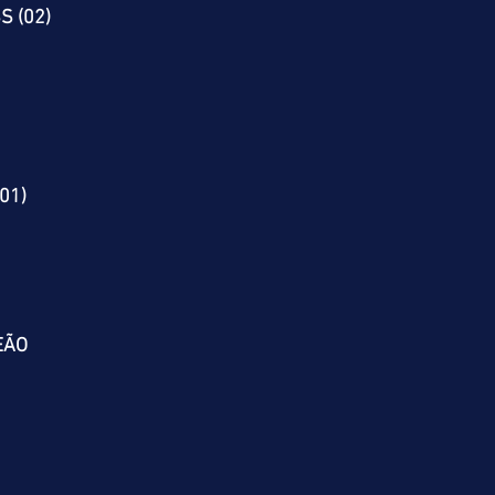
S (02)
01)
EÃO