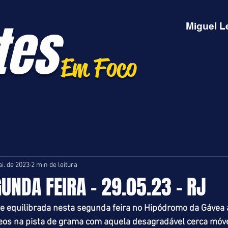
tes
Miguel L
Em Foco
i. de 2023
2 min de leitura
GUNDA FEIRA - 29.05.23 - RJ
 equilibrada nesta segunda feira no Hipódromo da Gávea a
eos na pista de grama com aquela desagradável cerca móvel