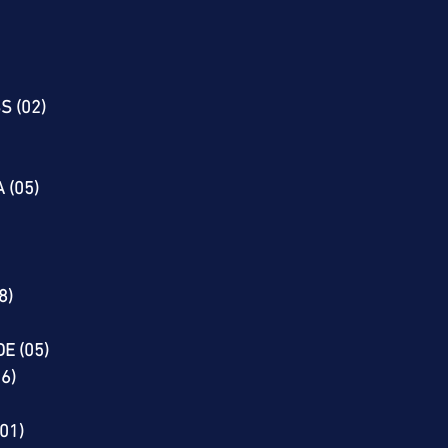
S (02)
BA (05)
8)
E (05)
(06)
01)