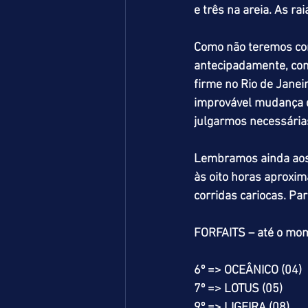
e três na areia. As r
Como não teremos cor
antecipadamente, com
firme no Rio de Janei
improvável mudança d
julgarmos necessária
Lembramos ainda aos 
às oito horas aproxi
corridas cariocas. Pa
FORFAITS – até o mo
6º => OCEÂNICO (04)
7º => LOTUS (05)
9º => LIGEIRA (08)