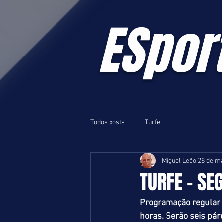
ESpor
Todos posts
Turfe
Miguel Leão
28 de ma
TURFE - SE
Programação regular e
horas. Serão seis pár