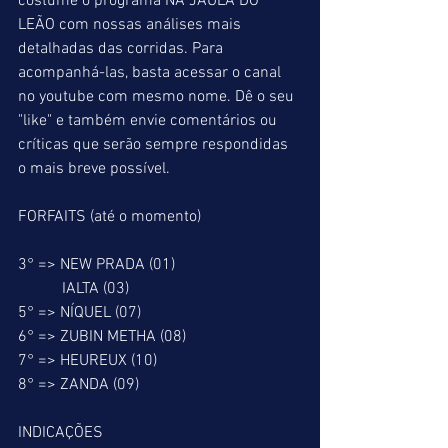
costume o programa NA JAULA DO 
LEÃO com nossas análises mais 
detalhadas das corridas. Para 
acompanhá-las, basta acessar o canal 
no youtube com mesmo nome. Dê o seu 
"like" e também envie comentários ou 
críticas que serão sempre respondidas 
o mais breve possível.
FORFAITS (até o momento)
3° => NEW PRADA (01)
           IALTA (03)
5° => NÍQUEL (07) 
6° => ZUBIN METHA (08)          
7° => HEUREUX (10)
8° => ZANDA (09)
INDICAÇÕES