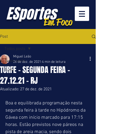
ESportes
Em Foco
Post
Todos posts
Miguel Leão
Todos posts
26 de dez. de 2021
4 min de leitura
TURFE - SEGUNDA FEIRA -
Turfe
27.12.21 - RJ
Atualizado:
27 de dez. de 2021
Boa e equilibrada programação nesta 
segunda feira à tarde no Hipódromo da 
Gávea com início marcado para 17:15 
horas. Estão previstos nove páreos na 
pista de areia macia, sendo dois 