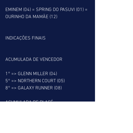
EMINEM (04) = SPRING DO PASUVI (01) = 
OURINHO DA MAMÃE (12)
INDICAÇÕES FINAIS
ACUMULADA DE VENCEDOR
1° => GLENN MILLER (04)
5° => NORTHERN COURT (05)
8° => GALAXY RUNNER (08)
ACUMULADA DE PLACÉ
1° => GLENN MILLER (04)
5° => NORTHERN COURT (05)
6° => ZANDA (06)