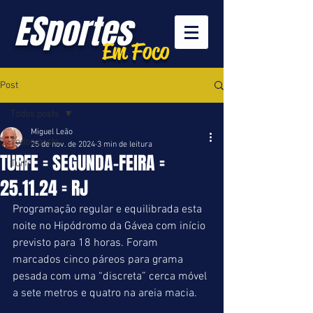
ESportes
Em Foco
Post
Todos posts
Miguel Leão
Todos posts
25 de nov. de 2024
3 min de leitura
TURFE = SEGUNDA-FEIRA =
Turfe
25.11.24 = RJ
Programação regular e equilibrada esta 
noite no Hipódromo da Gávea com início 
previsto para 18 horas. Foram 
marcados cinco páreos para grama 
pesada com uma “discreta” cerca móvel 
a sete metros e quatro na areia macia.