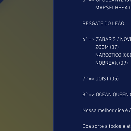
3° => OFUSCANTE (0
           MARSELHESA
RESGATE DO LEÃO
6° => ZABAR'S / NOV
           ZOOM (07)
           NARCÓTICO (08
           NOBREAK (09)
7° => JOIST (05)
8° => OCEAN QUEEN (
Nossa melhor dica 
Boa sorte a todos e a