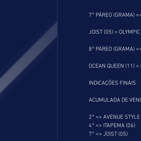
7° PÁREO (GRAMA) =
JOIST (05) = OLYMPIC
8° PÁREO (GRAMA) =
OCEAN QUEEN (11) = 
INDICAÇÕES FINAIS
ACUMULADA DE VEN
2° => AVENUE STYLE 
4° => ITAPEMA (06)
7° => JOIST (05)