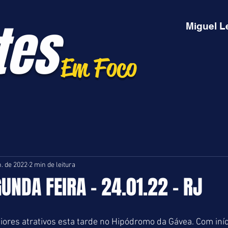
tes
Miguel L
Em Foco
n. de 2022
2 min de leitura
GUNDA FEIRA - 24.01.22 - RJ
res atrativos esta tarde no Hipódromo da Gávea. Com iníci