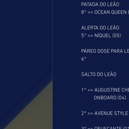
PATADA DO LEÃO
8° => OCEAN QUEEN (
ALERTA DO LEÃO
5° => NÍQUEL (05)
PÁREO DOSE PARA L
6°
SALTO DO LEÃO
1° => AUGUSTINE CH
           ONBOARD (04)
2° => AVENUE STYLE 