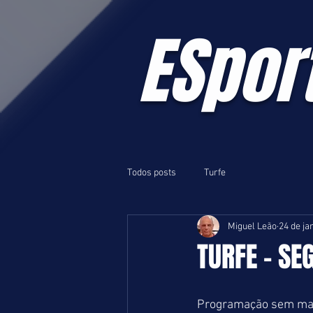
ESpor
Todos posts
Turfe
Miguel Leão
24 de ja
TURFE - SE
Programação sem maio