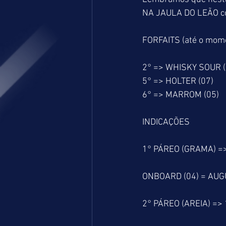
NA JAULA DO LEÃO com
FORFAITS (até o mom
2° => WHISKY SOUR (
5° => HOLTER (07)
6° => MARROM (05)
INDICAÇÕES
1° PÁREO (GRAMA) =
ONBOARD (04) = AUG
2° PÁREO (AREIA) =>