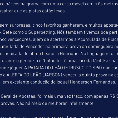
nco páreos na grama com uma cerca móvel com três metros
ssaltar que as pistas estão leves.
em surpresas, cinco favoritos ganharam, e muitos aposta
ck Sete como o Superbetting. Nós também tivemos boa per
nco vencedores, além de acertarmos a Acumulada de Placé
umulada de Vencedor na primeira prova da domingueira no
o inspirada do ótimo Leandro Henrique. Na linguagem turfís
durante o percurso e "botou fora" uma corrida fácil. Faz par
ande jóquei. A PATADA DO LEÃO (ETRUSCO DO SPA) não cor
to o ALERTA DO LEÃO (JARGON) venceu a quinta prova na co
, em excelente condução do jóquei Henderson Fernandes.
Geral de Apostas, foi mais uma vez fraco, com apenas R$ 
provas. Não há meio de melhorar, infelizmente.
 segunda feira cedo como de costume, estaremos gravand