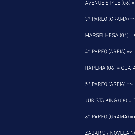
AVENUE STYLE (06) 
3° PÁREO (GRAMA) =
MARSELHESA (04) = 
4° PÁREO (AREIA) =>
ITAPEMA (06) = QUATA
5° PÁREO (AREIA) =>
JURISTA KING (08) = 
6° PÁREO (GRAMA) =
ZABAR'S / NOVELA NO