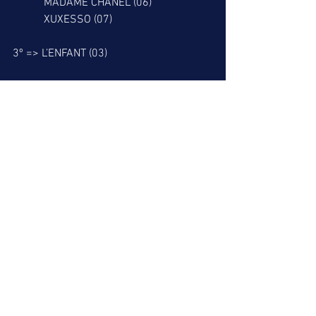
           MADAME CHANEL (06)
           XUXESSO (07)
3º => L’ENFANT (03)
RESGATE DO LEÃO
8º => ALUMBRADO (07)
9º => OVER QUALITY (03)
          SWEET CHILD MINE (08)
10º => REGAL AMOR (08)
            ESPARTANO (10)
Nossa melhor dica é o SALTO DO LEÃO.
Boa sorte a todos.