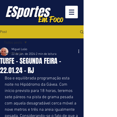
ESportes
Em Foco
Post
Todos posts
Miguel Leão
Todos posts
22 de jan. de 2024
2 min de leitura
TURFE - SEGUNDA FEIRA -
Turfe
22.01.24 - RJ
Boa e equilibrada programação esta 
noite no Hipódromo da Gávea. Com 
início previsto para 18 horas, teremos 
sete páreos na pista de grama pesada 
com aquela desagradável cerca móvel a 
nove metros e três na areia igualmente 
pesada. Considerando-se o fato de que a 