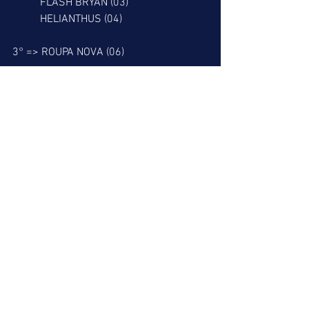
          FLASH BRYAN (03)
          HELIANTHUS (04)
3° => ROUPA NOVA (06)
RESGATE DO LEÃO
7° => PEYTON / PIPE MASTER (01)
8° => OCEÂNICO (05)
9° => NONATO (04)
          FRASERBURG (06)
          I HAVE A DREAM (07)
          DICK DO JAGUARETE (11)
Nossa melhor dica é ACUMULADA DE 
PLACÉ.