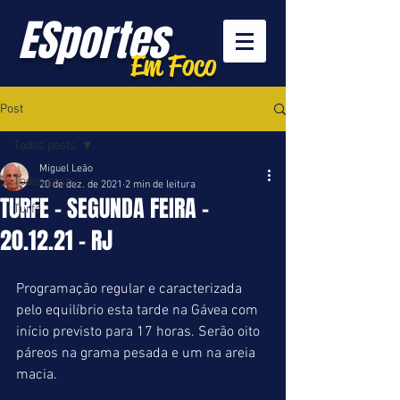
ESportes
Em Foco
Post
Todos posts
Miguel Leão
Todos posts
20 de dez. de 2021
2 min de leitura
TURFE - SEGUNDA FEIRA -
Turfe
20.12.21 - RJ
Programação regular e caracterizada 
pelo equilíbrio esta tarde na Gávea com 
início previsto para 17 horas. Serão oito 
páreos na grama pesada e um na areia 
macia.